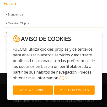
Fucomi
Bienvenida
Nuestro Objetivo
Centros
AVISO DE COOKIES
Perfil del Contratante
FUCOMI utiliza cookies propias y de terceros
Política de Calidad
para analizar nuestros servicios y mostrarte
publicidad relacionada con las preferencias de
los usuarios en base a un perfil elaborado a
partir de sus hábitos de navegación. Puedes
obtener más información
AQUI.
ACEPTAR COOKIES
RECHAZAR COOKIES
C 2017 FUCOMI |
Aviso Legal y Protección de Datos
| Pozo San José, s/n
33610, Turón, Mieres | Telf: 985 42 00 25 | Fax: 985 42 09 75