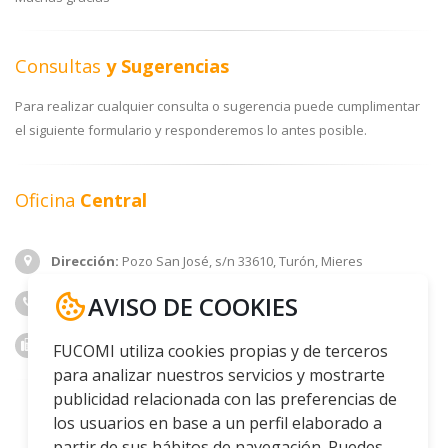
Consultas
y Sugerencias
Para realizar cualquier consulta o sugerencia puede cumplimentar
el siguiente formulario y responderemos lo antes posible.
Oficina
Central
Dirección:
Pozo San José, s/n 33610, Turón, Mieres
AVISO DE COOKIES
Teléfono:
985 42 00 25
Fax:
985 42 09 75
FUCOMI utiliza cookies propias y de terceros
para analizar nuestros servicios y mostrarte
publicidad relacionada con las preferencias de
los usuarios en base a un perfil elaborado a
partir de sus hábitos de navegación. Puedes