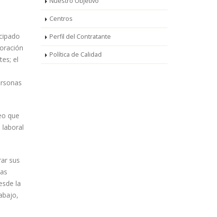
Nuestro Objetivo
Centros
cipado
Perfil del Contratante
boración
Política de Calidad
es; el
ersonas
eo que
 laboral
rar sus
las
esde la
abajo,