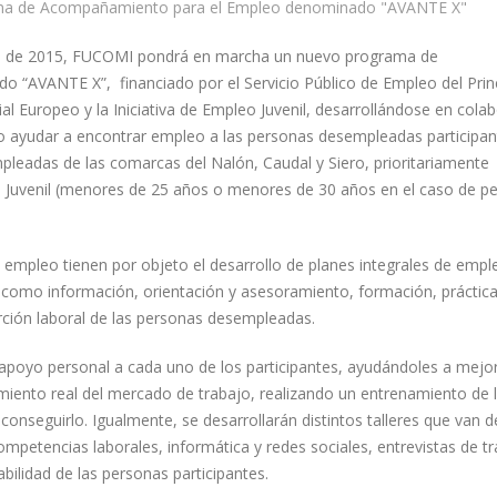
a de Acompañamiento para el Empleo denominado "AVANTE X"
bre de 2015, FUCOMI pondrá en marcha un nuevo programa de
“AVANTE X”, financiado por el Servicio Público de Empleo del Prin
al Europeo y la Iniciativa de Empleo Juvenil, desarrollándose en cola
to ayudar a encontrar empleo a las personas desempleadas participant
eadas de las comarcas del Nalón, Caudal y Siero, prioritariamente
ía Juvenil (menores de 25 años o menores de 30 años en el caso de p
mpleo tienen por objeto el desarrollo de planes integrales de empl
 como información, orientación y asesoramiento, formación, práctica
serción laboral de las personas desempleadas.
 apoyo personal a cada uno de los participantes, ayudándoles a mejo
miento real del mercado de trabajo, realizando un entrenamiento de 
conseguirlo. Igualmente, se desarrollarán distintos talleres que van d
mpetencias laborales, informática y redes sociales, entrevistas de tr
bilidad de las personas participantes.