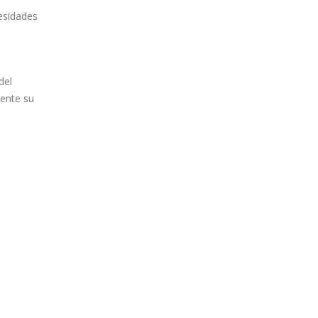
esidades
del
iente su